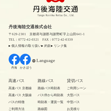
丹後海陸交通株式会社
〒629-2301 京都府与謝郡与謝野町字上山田641-1
TEL：0772-42-0321
FAX：0772-42-0339
個人情報の取り扱い
約款
リンク集
Language
丹海
かさぼう
高速バス
路線バス
貸切バス
高速バス 京都線
路線バス時刻表
ご利用シーン
高速バス 大阪線
バス停から時刻表
大型バス
バスの特徴
時刻表・運賃一覧
中型バス
ご利用方法
路線図
お見積り