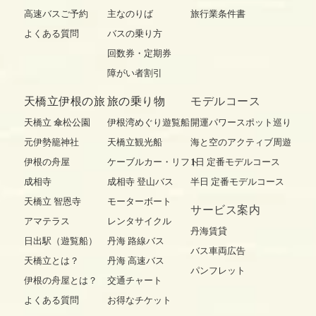
高速バスご予約
主なのりば
旅行業条件書
よくある質問
バスの乗り方
回数券・定期券
障がい者割引
天橋立伊根の旅
旅の乗り物
モデルコース
天橋立 傘松公園
伊根湾めぐり遊覧船
開運パワースポット巡り
元伊勢籠神社
天橋立観光船
海と空のアクティブ周遊
伊根の舟屋
ケーブルカー・リフト
1日 定番モデルコース
成相寺
成相寺 登山バス
半日 定番モデルコース
天橋立 智恩寺
モーターボート
サービス案内
アマテラス
レンタサイクル
丹海賃貸
日出駅（遊覧船）
丹海 路線バス
バス車両広告
天橋立とは？
丹海 高速バス
パンフレット
伊根の舟屋とは？
交通チャート
よくある質問
お得なチケット