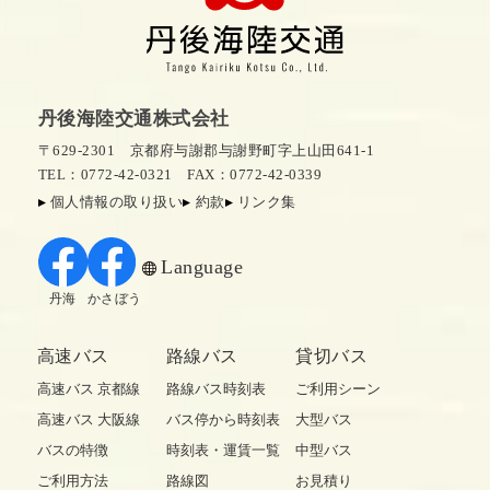
丹後海陸交通株式会社
〒629-2301 京都府与謝郡与謝野町字上山田641-1
TEL：0772-42-0321
FAX：0772-42-0339
個人情報の取り扱い
約款
リンク集
Language
丹海
かさぼう
高速バス
路線バス
貸切バス
高速バス 京都線
路線バス時刻表
ご利用シーン
高速バス 大阪線
バス停から時刻表
大型バス
バスの特徴
時刻表・運賃一覧
中型バス
ご利用方法
路線図
お見積り