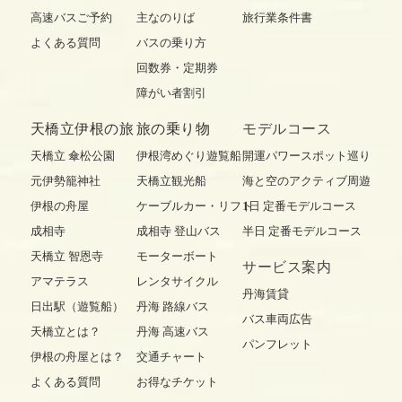
高速バスご予約
主なのりば
旅行業条件書
よくある質問
バスの乗り方
回数券・定期券
障がい者割引
天橋立伊根の旅
旅の乗り物
モデルコース
天橋立 傘松公園
伊根湾めぐり遊覧船
開運パワースポット巡り
元伊勢籠神社
天橋立観光船
海と空のアクティブ周遊
伊根の舟屋
ケーブルカー・リフト
1日 定番モデルコース
成相寺
成相寺 登山バス
半日 定番モデルコース
天橋立 智恩寺
モーターボート
サービス案内
アマテラス
レンタサイクル
丹海賃貸
日出駅（遊覧船）
丹海 路線バス
バス車両広告
天橋立とは？
丹海 高速バス
パンフレット
伊根の舟屋とは？
交通チャート
よくある質問
お得なチケット