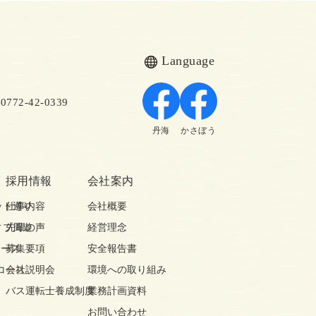
Language
72-42-0339
丹海
かさぼう
採用情報
会社案内
ット巡り
仕事内容
会社概要
ィブ周遊
先輩の声
経営理念
コース
募集要項
安全報告書
コース
会社説明会
環境への取り組み
バス運転士養成制度
業務計画資料
お問い合わせ