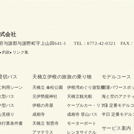
式会社
京都府与謝郡与謝野町字上山田641-1
TEL：0772-42-0321
FAX：07
約款
リンク集
貸切バス
天橋立伊根の旅
旅の乗り物
モデルコース
ご利用シーン
天橋立 傘松公園
伊根湾めぐり遊覧船
開運パワースポ
大型バス
元伊勢籠神社
天橋立観光船
海と空のアクテ
中型バス
伊根の舟屋
ケーブルカー・リフト
1日 定番モデル
お見積り
成相寺
成相寺 登山バス
半日 定番モデル
旅行業条件書
天橋立 智恩寺
モーターボート
サービス案内
アマテラス
レンタサイクル