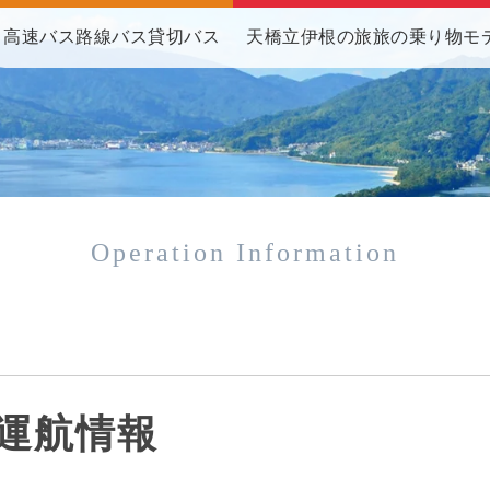
高速バス
路線バス
貸切バス
天橋立伊根の旅
旅の乗り物
モ
Operation Information
運航情報