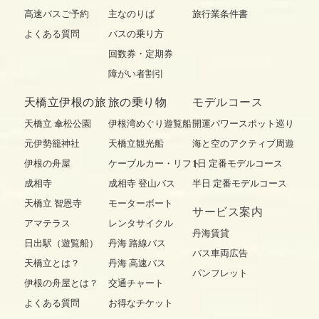
高速バスご予約
主なのりば
旅行業条件書
よくある質問
バスの乗り方
回数券・定期券
障がい者割引
天橋立伊根の旅
旅の乗り物
モデルコース
天橋立 傘松公園
伊根湾めぐり遊覧船
開運パワースポット巡り
元伊勢籠神社
天橋立観光船
海と空のアクティブ周遊
伊根の舟屋
ケーブルカー・リフト
1日 定番モデルコース
成相寺
成相寺 登山バス
半日 定番モデルコース
天橋立 智恩寺
モーターボート
サービス案内
アマテラス
レンタサイクル
丹海賃貸
日出駅（遊覧船）
丹海 路線バス
バス車両広告
天橋立とは？
丹海 高速バス
パンフレット
伊根の舟屋とは？
交通チャート
よくある質問
お得なチケット