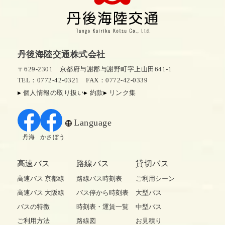
丹後海陸交通株式会社
〒629-2301 京都府与謝郡与謝野町字上山田641-1
TEL：0772-42-0321
FAX：0772-42-0339
個人情報の取り扱い
約款
リンク集
Language
丹海
かさぼう
高速バス
路線バス
貸切バス
高速バス 京都線
路線バス時刻表
ご利用シーン
高速バス 大阪線
バス停から時刻表
大型バス
バスの特徴
時刻表・運賃一覧
中型バス
ご利用方法
路線図
お見積り