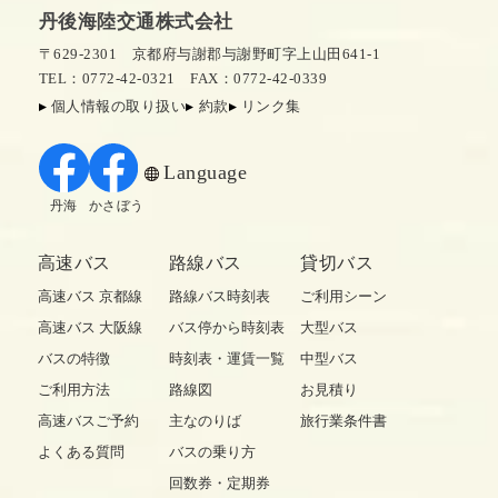
丹後海陸交通株式会社
〒629-2301 京都府与謝郡与謝野町字上山田641-1
TEL：0772-42-0321
FAX：0772-42-0339
個人情報の取り扱い
約款
リンク集
Language
丹海
かさぼう
高速バス
路線バス
貸切バス
高速バス 京都線
路線バス時刻表
ご利用シーン
高速バス 大阪線
バス停から時刻表
大型バス
バスの特徴
時刻表・運賃一覧
中型バス
ご利用方法
路線図
お見積り
高速バスご予約
主なのりば
旅行業条件書
よくある質問
バスの乗り方
回数券・定期券