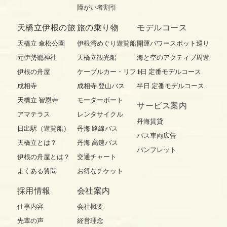
障がい者割引
天橋立伊根の旅
旅の乗り物
モデルコース
天橋立 傘松公園
伊根湾めぐり遊覧船
開運パワースポット巡り
元伊勢籠神社
天橋立観光船
海と空のアクティブ周遊
伊根の舟屋
ケーブルカー・リフト
1日 定番モデルコース
成相寺
成相寺 登山バス
半日 定番モデルコース
天橋立 智恩寺
モーターボート
サービス案内
アマテラス
レンタサイクル
丹海賃貸
日出駅（遊覧船）
丹海 路線バス
バス車両広告
天橋立とは？
丹海 高速バス
パンフレット
伊根の舟屋とは？
交通チャート
よくある質問
お得なチケット
採用情報
会社案内
仕事内容
会社概要
先輩の声
経営理念