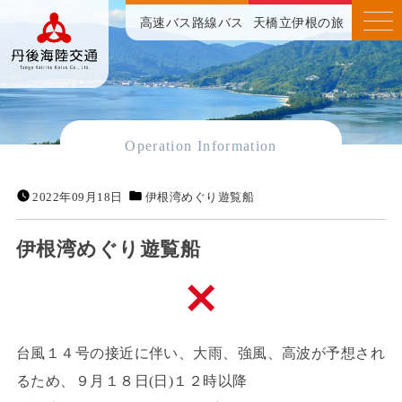
高速バス
路線バス
天橋立伊根の旅
Operation Information
2022年09月18日
伊根湾めぐり遊覧船
伊根湾めぐり遊覧船
台風１４号の接近に伴い、大雨、強風、高波が予想され
るため、９月１８日(日)１２時以降