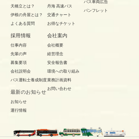
バス車両広告
天橋立とは？
丹海 高速バス
パンフレット
伊根の舟屋とは？
交通チャート
よくある質問
お得なチケット
採用情報
会社案内
仕事内容
会社概要
先輩の声
経営理念
募集要項
安全報告書
会社説明会
環境への取り組み
バス運転士養成制度
業務計画資料
お問い合わせ
最新の
お知らせ
お知らせ
運行情報