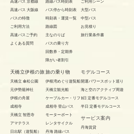
高速バス 京都線
路線バス時刻表
ご利用シーン
高速バス 大阪線
バス停から時刻表
大型バス
バスの特徴
時刻表・運賃一覧
中型バス
ご利用方法
路線図
お見積り
高速バスご予約
主なのりば
旅行業条件書
よくある質問
バスの乗り方
回数券・定期券
障がい者割引
天橋立伊根の旅
旅の乗り物
モデルコース
天橋立 傘松公園
伊根湾めぐり遊覧船
開運パワースポット巡り
元伊勢籠神社
天橋立観光船
海と空のアクティブ周遊
伊根の舟屋
ケーブルカー・リフト
1日 定番モデルコース
成相寺
成相寺 登山バス
半日 定番モデルコース
天橋立 智恩寺
モーターボート
サービス案内
アマテラス
レンタサイクル
丹海賃貸
日出駅（遊覧船）
丹海 路線バス