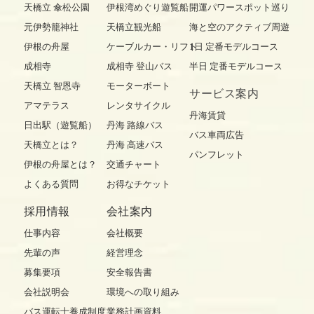
天橋立 傘松公園
伊根湾めぐり遊覧船
開運パワースポット巡り
元伊勢籠神社
天橋立観光船
海と空のアクティブ周遊
伊根の舟屋
ケーブルカー・リフト
1日 定番モデルコース
成相寺
成相寺 登山バス
半日 定番モデルコース
天橋立 智恩寺
モーターボート
サービス案内
アマテラス
レンタサイクル
丹海賃貸
日出駅（遊覧船）
丹海 路線バス
バス車両広告
天橋立とは？
丹海 高速バス
パンフレット
伊根の舟屋とは？
交通チャート
よくある質問
お得なチケット
採用情報
会社案内
仕事内容
会社概要
先輩の声
経営理念
募集要項
安全報告書
会社説明会
環境への取り組み
バス運転士養成制度
業務計画資料