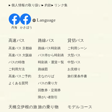
個人情報の取り扱い
約款
リンク集
Language
丹海
かさぼう
高速バス
路線バス
貸切バス
高速バス 京都線
路線バス時刻表
ご利用シーン
高速バス 大阪線
バス停から時刻表
大型バス
バスの特徴
時刻表・運賃一覧
中型バス
ご利用方法
路線図
お見積り
高速バスご予約
主なのりば
旅行業条件書
よくある質問
バスの乗り方
回数券・定期券
障がい者割引
天橋立伊根の旅
旅の乗り物
モデルコース