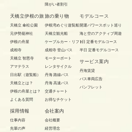
障がい者割引
天橋立伊根の旅
旅の乗り物
モデルコース
天橋立 傘松公園
伊根湾めぐり遊覧船
開運パワースポット巡り
元伊勢籠神社
天橋立観光船
海と空のアクティブ周遊
伊根の舟屋
ケーブルカー・リフト
1日 定番モデルコース
成相寺
成相寺 登山バス
半日 定番モデルコース
天橋立 智恩寺
モーターボート
サービス案内
アマテラス
レンタサイクル
丹海賃貸
日出駅（遊覧船）
丹海 路線バス
バス車両広告
天橋立とは？
丹海 高速バス
パンフレット
伊根の舟屋とは？
交通チャート
よくある質問
お得なチケット
採用情報
会社案内
仕事内容
会社概要
先輩の声
経営理念