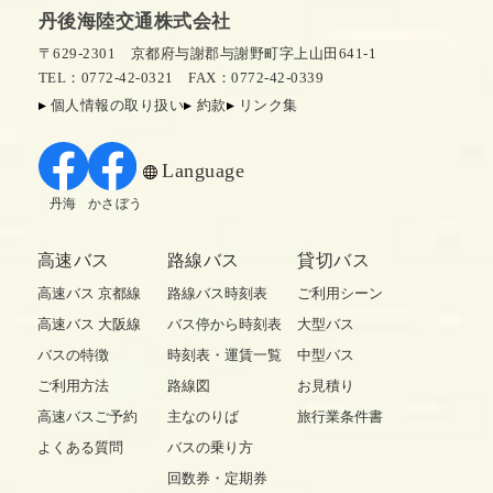
丹後海陸交通株式会社
〒629-2301 京都府与謝郡与謝野町字上山田641-1
TEL：0772-42-0321
FAX：0772-42-0339
個人情報の取り扱い
約款
リンク集
Language
丹海
かさぼう
高速バス
路線バス
貸切バス
高速バス 京都線
路線バス時刻表
ご利用シーン
高速バス 大阪線
バス停から時刻表
大型バス
バスの特徴
時刻表・運賃一覧
中型バス
ご利用方法
路線図
お見積り
高速バスご予約
主なのりば
旅行業条件書
よくある質問
バスの乗り方
回数券・定期券