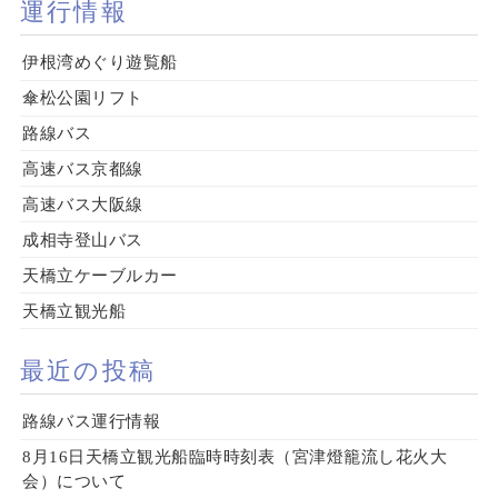
運行情報
伊根湾めぐり遊覧船
傘松公園リフト
路線バス
高速バス京都線
高速バス大阪線
成相寺登山バス
天橋立ケーブルカー
天橋立観光船
最近の投稿
路線バス運行情報
8月16日天橋立観光船臨時時刻表（宮津燈籠流し花火大
会）について