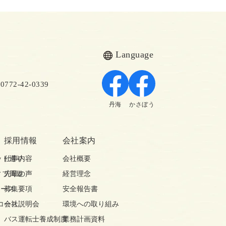
Language
72-42-0339
丹海
かさぼう
採用情報
会社案内
ット巡り
仕事内容
会社概要
ィブ周遊
先輩の声
経営理念
コース
募集要項
安全報告書
コース
会社説明会
環境への取り組み
バス運転士養成制度
業務計画資料