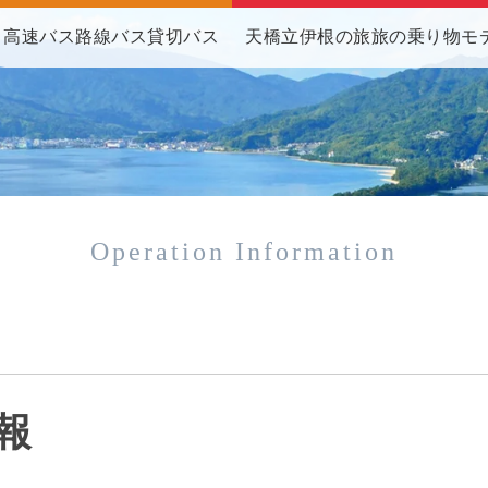
高速バス
路線バス
貸切バス
天橋立伊根の旅
旅の乗り物
モ
Operation Information
報