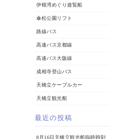
伊根湾めぐり遊覧船
傘松公園リフト
路線バス
高速バス京都線
高速バス大阪線
成相寺登山バス
天橋立ケーブルカー
天橋立観光船
最近の投稿
8月16日天橋立観光船臨時時刻