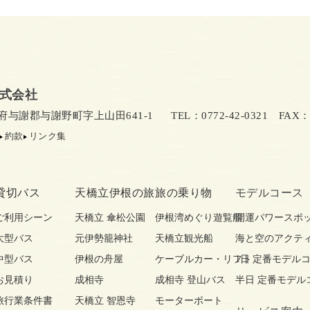
式会社
京都府与謝郡与謝野町字上山田641-1
TEL：0772-42-0321
FAX：07
約款
リンク集
貸切バス
天橋立伊根の旅
旅の乗り物
モデルコース
ご利用シーン
天橋立 傘松公園
伊根湾めぐり遊覧船
開運パワースポ
大型バス
元伊勢籠神社
天橋立観光船
海と空のアクテ
中型バス
伊根の舟屋
ケーブルカー・リフト
1日 定番モデル
お見積り
成相寺
成相寺 登山バス
半日 定番モデル
旅行業条件書
天橋立 智恩寺
モーターボート