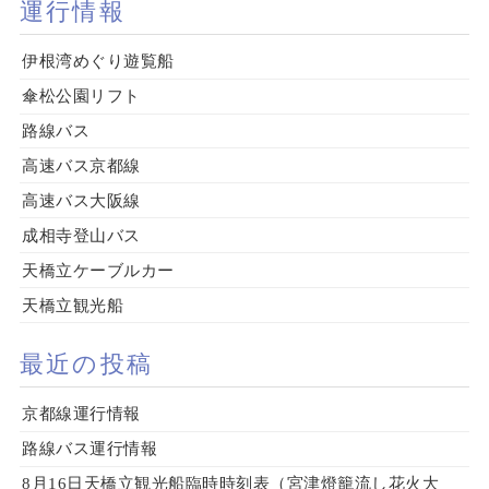
運行情報
伊根湾めぐり遊覧船
傘松公園リフト
路線バス
高速バス京都線
高速バス大阪線
成相寺登山バス
天橋立ケーブルカー
天橋立観光船
最近の投稿
京都線運行情報
路線バス運行情報
8月16日天橋立観光船臨時時刻表（宮津燈籠流し花火大