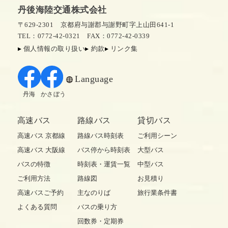
丹後海陸交通株式会社
〒629-2301 京都府与謝郡与謝野町字上山田641-1
TEL：0772-42-0321
FAX：0772-42-0339
個人情報の取り扱い
約款
リンク集
Language
丹海
かさぼう
高速バス
路線バス
貸切バス
高速バス 京都線
路線バス時刻表
ご利用シーン
高速バス 大阪線
バス停から時刻表
大型バス
バスの特徴
時刻表・運賃一覧
中型バス
ご利用方法
路線図
お見積り
高速バスご予約
主なのりば
旅行業条件書
よくある質問
バスの乗り方
回数券・定期券