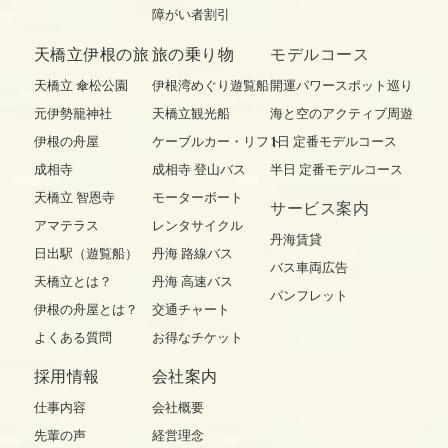
障がい者割引
天橋立伊根の旅
旅の乗り物
モデルコース
天橋立 傘松公園
伊根湾めぐり遊覧船
開運パワースポット巡り
元伊勢籠神社
天橋立観光船
海と空のアクティブ周遊
伊根の舟屋
ケーブルカー・リフト
1日 定番モデルコース
成相寺
成相寺 登山バス
半日 定番モデルコース
天橋立 智恩寺
モーターボート
サービス案内
アマテラス
レンタサイクル
丹海賃貸
日出駅（遊覧船）
丹海 路線バス
バス車両広告
天橋立とは？
丹海 高速バス
パンフレット
伊根の舟屋とは？
交通チャート
よくある質問
お得なチケット
採用情報
会社案内
仕事内容
会社概要
先輩の声
経営理念