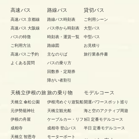
高速バス
路線バス
貸切バス
高速バス 京都線
路線バス時刻表
ご利用シーン
高速バス 大阪線
バス停から時刻表
大型バス
バスの特徴
時刻表・運賃一覧
中型バス
ご利用方法
路線図
お見積り
高速バスご予約
主なのりば
旅行業条件書
よくある質問
バスの乗り方
回数券・定期券
障がい者割引
天橋立伊根の旅
旅の乗り物
モデルコース
天橋立 傘松公園
伊根湾めぐり遊覧船
開運パワースポット巡り
元伊勢籠神社
天橋立観光船
海と空のアクティブ周遊
伊根の舟屋
ケーブルカー・リフト
1日 定番モデルコース
成相寺
成相寺 登山バス
半日 定番モデルコース
天橋立 智恩寺
モーターボート