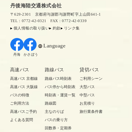
丹後海陸交通株式会社
〒629-2301 京都府与謝郡与謝野町字上山田641-1
TEL：0772-42-0321
FAX：0772-42-0339
個人情報の取り扱い
約款
リンク集
Language
丹海
かさぼう
高速バス
路線バス
貸切バス
高速バス 京都線
路線バス時刻表
ご利用シーン
高速バス 大阪線
バス停から時刻表
大型バス
バスの特徴
時刻表・運賃一覧
中型バス
ご利用方法
路線図
お見積り
高速バスご予約
主なのりば
旅行業条件書
よくある質問
バスの乗り方
回数券・定期券