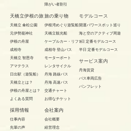
障がい者割引
天橋立伊根の旅
旅の乗り物
モデルコース
天橋立 傘松公園
伊根湾めぐり遊覧船
開運パワースポット巡り
元伊勢籠神社
天橋立観光船
海と空のアクティブ周遊
伊根の舟屋
ケーブルカー・リフト
1日 定番モデルコース
成相寺
成相寺 登山バス
半日 定番モデルコース
天橋立 智恩寺
モーターボート
サービス案内
アマテラス
レンタサイクル
丹海賃貸
日出駅（遊覧船）
丹海 路線バス
バス車両広告
天橋立とは？
丹海 高速バス
パンフレット
伊根の舟屋とは？
交通チャート
よくある質問
お得なチケット
採用情報
会社案内
仕事内容
会社概要
先輩の声
経営理念