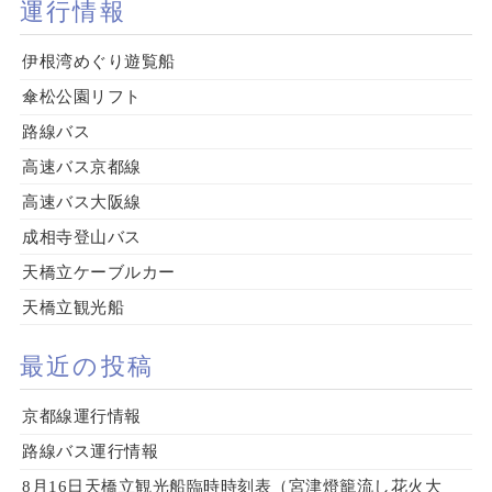
運行情報
伊根湾めぐり遊覧船
傘松公園リフト
路線バス
高速バス京都線
高速バス大阪線
成相寺登山バス
天橋立ケーブルカー
天橋立観光船
最近の投稿
京都線運行情報
路線バス運行情報
8月16日天橋立観光船臨時時刻表（宮津燈籠流し花火大