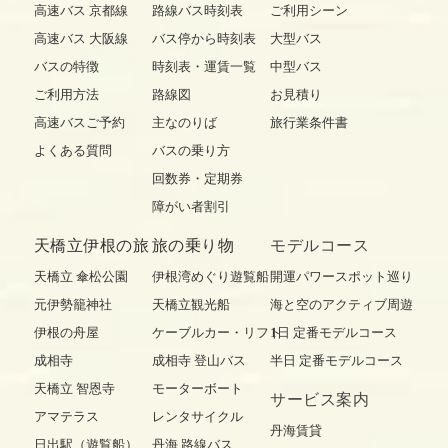
高速バス 京都線
路線バス時刻表
ご利用シーン
高速バス 大阪線
バス停から時刻表
大型バス
バスの特徴
時刻表・運賃一覧
中型バス
ご利用方法
路線図
お見積り
高速バスご予約
主なのりば
旅行業条件書
よくある質問
バスの乗り方
回数券・定期券
障がい者割引
天橋立伊根の旅
旅の乗り物
モデルコース
天橋立 傘松公園
伊根湾めぐり遊覧船
開運パワースポット巡り
元伊勢籠神社
天橋立観光船
海と空のアクティブ周遊
伊根の舟屋
ケーブルカー・リフト
1日 定番モデルコース
成相寺
成相寺 登山バス
半日 定番モデルコース
天橋立 智恩寺
モーターボート
サービス案内
アマテラス
レンタサイクル
丹海賃貸
日出駅（遊覧船）
丹海 路線バス