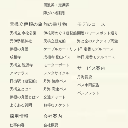
回数券・定期券
障がい者割引
天橋立伊根の旅
旅の乗り物
モデルコース
天橋立 傘松公園
伊根湾めぐり遊覧船
開運パワースポット巡り
元伊勢籠神社
天橋立観光船
海と空のアクティブ周遊
伊根の舟屋
ケーブルカー・リフト
1日 定番モデルコース
成相寺
成相寺 登山バス
半日 定番モデルコース
天橋立 智恩寺
モーターボート
サービス案内
アマテラス
レンタサイクル
丹海賃貸
日出駅（遊覧船）
丹海 路線バス
バス車両広告
天橋立とは？
丹海 高速バス
パンフレット
伊根の舟屋とは？
交通チャート
よくある質問
お得なチケット
採用情報
会社案内
仕事内容
会社概要