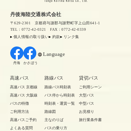
丹後海陸交通株式会社
〒629-2301 京都府与謝郡与謝野町字上山田641-1
TEL：0772-42-0321
FAX：0772-42-0339
個人情報の取り扱い
約款
リンク集
Language
丹海
かさぼう
高速バス
路線バス
貸切バス
高速バス 京都線
路線バス時刻表
ご利用シーン
高速バス 大阪線
バス停から時刻表
大型バス
バスの特徴
時刻表・運賃一覧
中型バス
ご利用方法
路線図
お見積り
高速バスご予約
主なのりば
旅行業条件書
よくある質問
バスの乗り方