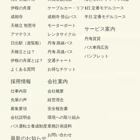
伊根の舟屋
ケーブルカー・リフト
1日 定番モデルコース
成相寺
成相寺 登山バス
半日 定番モデルコース
天橋立 智恩寺
モーターボート
サービス案内
アマテラス
レンタサイクル
丹海賃貸
日出駅（遊覧船）
丹海 路線バス
バス車両広告
天橋立とは？
丹海 高速バス
パンフレット
伊根の舟屋とは？
交通チャート
よくある質問
お得なチケット
採用情報
会社案内
仕事内容
会社概要
先輩の声
経営理念
募集要項
安全報告書
会社説明会
環境への取り組み
バス運転士養成制度
業務計画資料
お問い合わせ
最新の
お知らせ