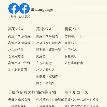
Language
丹海
かさぼう
高速バス
路線バス
貸切バス
高速バス 京都線
路線バス時刻表
ご利用シーン
高速バス 大阪線
バス停から時刻表
大型バス
バスの特徴
時刻表・運賃一覧
中型バス
ご利用方法
路線図
お見積り
高速バスご予約
主なのりば
旅行業条件書
よくある質問
バスの乗り方
回数券・定期券
障がい者割引
天橋立伊根の旅
旅の乗り物
モデルコース
天橋立 傘松公園
伊根湾めぐり遊覧船
開運パワースポット巡り
元伊勢籠神社
天橋立観光船
海と空のアクティブ周遊