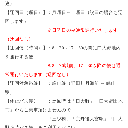
途）
【迂回日（曜日）】：月曜日～土曜日（祝日の場合も迂
回します）
※日曜日のみ通常運行いたします
（迂回なし）
【迂回便（時間）】：8：30～17：30の間に口大野地内
を運行する便
※8：30以前、17：30以降の便は通
常運行いたします（迂回なし）
【迂回対象路線】 ：峰山線（野田川丹海前 ⇔ 峰山
駅）
【休止バス停】 ：迂回時は「口大野」「口大野団地
前」からご乗車頂けませんので
「三ツ橋」「京丹後大宮駅」「口大
野臨時バス停」をご利用ください。