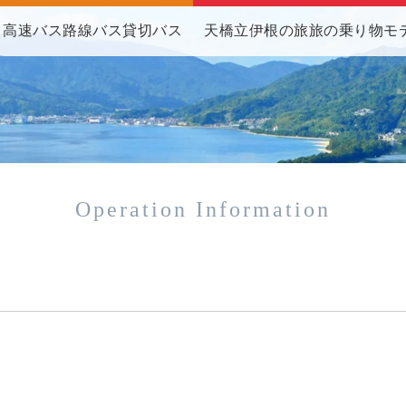
高速バス
路線バス
貸切バス
天橋立伊根の旅
旅の乗り物
モ
Operation Information