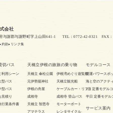
式会社
京都府与謝郡与謝野町字上山田641-1
TEL：0772-42-0321
FAX：07
約款
リンク集
貸切バス
天橋立伊根の旅
旅の乗り物
モデルコース
ご利用シーン
天橋立 傘松公園
伊根湾めぐり遊覧船
開運パワースポ
大型バス
元伊勢籠神社
天橋立観光船
海と空のアクテ
中型バス
伊根の舟屋
ケーブルカー・リフト
1日 定番モデル
お見積り
成相寺
成相寺 登山バス
半日 定番モデル
旅行業条件書
天橋立 智恩寺
モーターボート
サービス案内
アマテラス
レンタサイクル