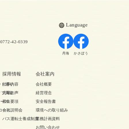
Language
72-42-0339
丹海
かさぼう
採用情報
会社案内
ット巡り
仕事内容
会社概要
ィブ周遊
先輩の声
経営理念
コース
募集要項
安全報告書
コース
会社説明会
環境への取り組み
バス運転士養成制度
業務計画資料
お問い合わせ